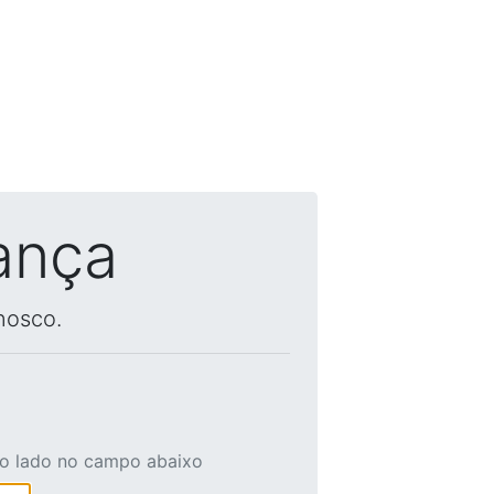
ança
nosco.
ao lado no campo abaixo