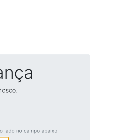
ança
nosco.
ao lado no campo abaixo