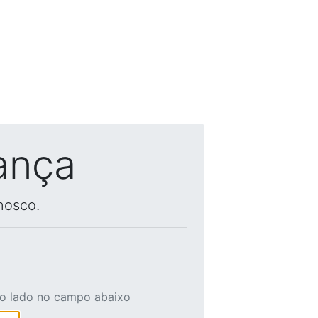
ança
nosco.
ao lado no campo abaixo