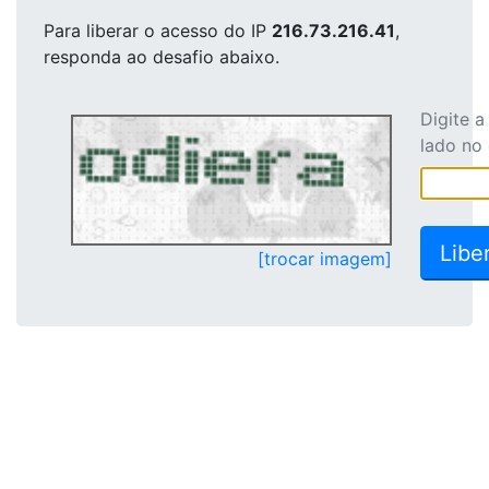
Para liberar o acesso
do IP
216.73.216.41
,
responda ao desafio abaixo.
Digite 
lado no
[trocar imagem]