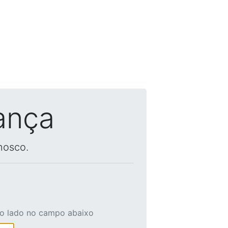
ança
nosco.
ao lado no campo abaixo