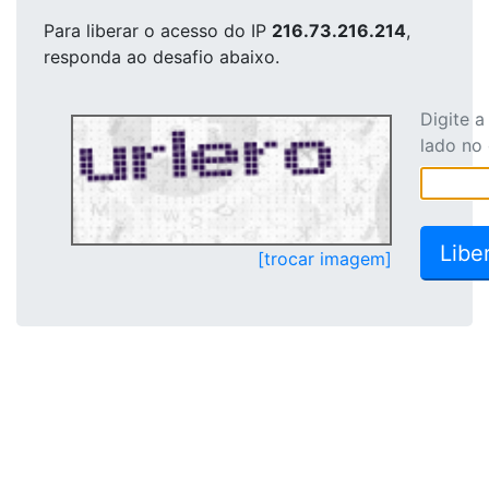
Para liberar o acesso
do IP
216.73.216.214
,
responda ao desafio abaixo.
Digite 
lado no
[trocar imagem]