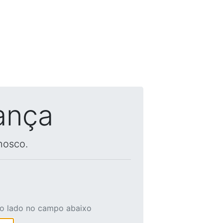
ança
nosco.
ao lado no campo abaixo